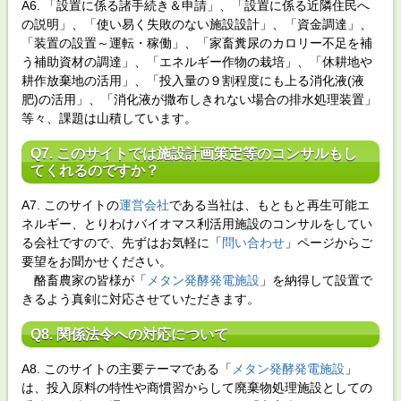
A6. 「設置に係る諸手続き＆申請」、「設置に係る近隣住民へ
の説明」、「使い易く失敗のない施設設計」、「資金調達」、
「装置の設置～運転・稼働」、「家畜糞尿のカロリー不足を補
う補助資材の調達」、「エネルギー作物の栽培」、「休耕地や
耕作放棄地の活用」、「投入量の９割程度にも上る消化液(液
肥)の活用」、「消化液が撒布しきれない場合の排水処理装置」
等々、課題は山積しています。
Q7. このサイトでは施設計画策定等のコンサルもし
てくれるのですか？
A7. このサイトの
運営会社
である当社は、もともと再生可能エ
ネルギー、とりわけバイオマス利活用施設のコンサルをしてい
る会社ですので、先ずはお気軽に「
問い合わせ
」ページからご
要望をお聞かせください。
酪畜農家の皆様が「
メタン発酵発電施設
」を納得して設置で
きるよう真剣に対応させていただきます。
Q8. 関係法令への対応について
A8. このサイトの主要テーマである「
メタン発酵発電施設
」
は、投入原料の特性や商慣習からして廃棄物処理施設としての