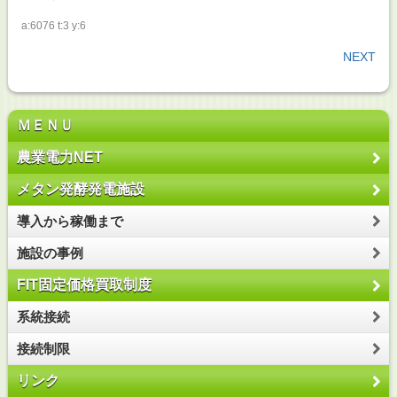
a:6076 t:3 y:6
NEXT
ＭＥＮＵ
農業電力NET
メタン発酵発電施設
導入から稼働まで
施設の事例
FIT固定価格買取制度
系統接続
接続制限
リンク