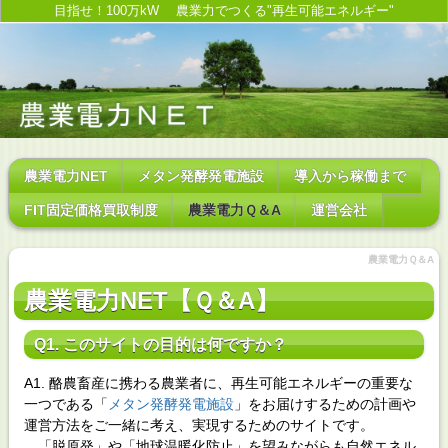
目指せ！100万kW 農業力でつくる"再生可能エネルギー"
農業電力NET
メタン発酵発電施設
導入から稼働まで
FIT固定価格買取制度
農業電力Ｑ＆A
運営会社
農業電力Ｑ＆A
農業電力NET【Ｑ＆A】
Q1. このサイトの目的は何ですか？
A1. 酪農畜産に携わる農業者に、再生可能エネルギーの重要な
一つである「
メタン発酵発電施設
」をお届けするための計画や
運営方法をご一緒に考え、実現するためのサイトです。
「脱原発」や「地球温暖化防止」を望みながらも自然エネル