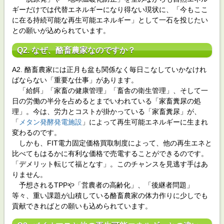
ギーだけでは代替エネルギーになり得ない現状に、「今もここ
に在る持続可能な再生可能エネルギー」として一石を投じたい
との願いが込められています。
Q2. なぜ、酪畜農家なのですか？
A2. 酪畜農家には正月も盆も関係なく毎日こなしていかなけれ
ばならない「重要な仕事」があります。
「給餌」「家畜の健康管理」「畜舎の衛生管理」、そして一
日の労働の半分を占めるとまでいわれている「家畜糞尿の処
理」。今は、労力とコストが掛かっている「家畜糞尿」が、
「
メタン発酵発電施設
」によって再生可能エネルギーに生まれ
変わるのです。
しかも、FIT電力固定価格買取制度によって、他の再生エネと
比べてもはるかに有利な価格で売電することができるのです。
「デメリット転じて福となす」。このチャンスを見逃す手はあ
りません。
予想されるTPPや「営農者の高齢化」、「後継者問題」
等々、重い課題が山積している酪畜農家の体力作りに少しでも
貢献できればとの願いも込められています。