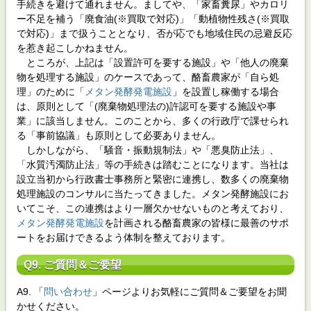
手続きを避けて通れません。ましてや、「家畜糞尿」やカロリ
ー不足を補う「廃食油(※買取で対応)」「動植物性残さ(※買取
で対応)」まで扱うこととなり、否が応でも地域住民の忌避反応
を惹き起こしかねません。
ところが、上記は「設置許可を要する施設」や「他人の廃棄
物を処理する施設」のケースであって、酪畜農家が「自ら処
理」のために「
メタン発酵発電施設
」を設置し稼働する場合
は、原則として「(廃棄物処理法の)許認可を要する施設や事
業」に該当しません。このことから、多くの行政庁で課せられ
る「事前協議」も原則として必要ありません。
しかしながら、「騒音・振動規制法」や「悪臭防止法」、
「水質汚濁防止法」等の手続きは踏むことになります。当社は
設立当初から行政書士事務所と緊密に連携し、数多くの廃棄物
処理施設のコンサルに当たってきました。メタン発酵施設にお
いてこそ、この連携はより一層欠かせないものと考えており、
メタン発酵発電施設
を計画される酪畜農家の皆様に最善のサポ
ートをお届けできるよう体制を整えております。
Q9. ご質問＆ご要望
A9. 「
問い合わせ
」ページよりお気軽にご質問＆ご要望をお聞
かせください。