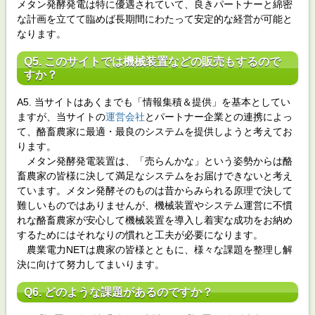
メタン発酵発電は特に優遇されていて、良きパートナーと綿密
な計画を立てて臨めば長期間にわたって安定的な経営が可能と
なります。
Q5. このサイトでは機械装置などの販売もするので
すか？
A5. 当サイトはあくまでも「情報集積＆提供」を基本としてい
ますが、当サイトの
運営会社
とパートナー企業との連携によっ
て、酪畜農家に最適・最良のシステムを提供しようと考えてお
ります。
メタン発酵発電装置は、「売らんかな」という姿勢からは酪
畜農家の皆様に決して満足なシステムをお届けできないと考え
ています。メタン発酵そのものは昔からみられる原理で決して
難しいものではありませんが、機械装置やシステム運営に不慣
れな酪畜農家が安心して機械装置を導入し着実な成功をお納め
するためにはそれなりの慣れと工夫が必要になります。
農業電力NETは農家の皆様とともに、様々な課題を整理し解
決に向けて努力してまいります。
Q6. どのような課題があるのですか？