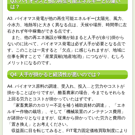
Q3. バイオマスと他の再生可能エネルギーとの違い
は？
A3. バイオマス発電が他の再生可能エネルギー(太陽光、風力、
小水力、地熱等)と大きく異なる点は、天候や場所、時間帯に左
右されず年中稼働ができる点です。
また、他の再エネ施設が稼働が始まると人手が(余り)掛から
ないのに比べて、バイオマス発電は必ず人手が必要となる点で
す。このことは一見すると「欠点」に感じられますが、地域に
仕事を興すことで「産業貢献(地産地消)」につながり、むしろ
メリットになるのです。
Q4. 人手が掛かると経済性が悪いのでは？
A4. バイオマス原料の調達、受入れ、投入…と労力やコストが
掛かることばかりですが、酪畜農家の場合、今までもそれらを
上回る労力とコストが掛かっていたはずです。
「家畜糞尿のカロリー不足を補う補助資材の調達」、「エネ
ルギー作物の栽培」、そして「機械装置のメンテナンス費用」
が諸掛かりとなりますが、従来から掛かっていた労力と費用の
「置き換え」とお考えください。
収益面に目を転じてみると、FIT電力固定価格買取制度により